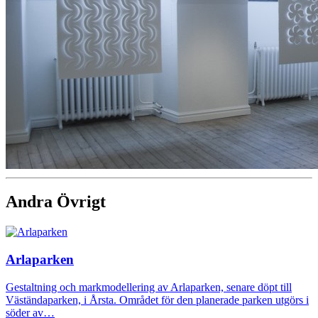
Andra Övrigt
Arlaparken
Gestaltning och markmodellering av Arlaparken, senare döpt till
Väständaparken, i Årsta. Området för den planerade parken utgörs i
söder av…