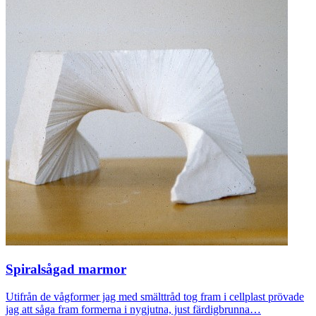
Spiralsågad marmor
Utifrån de vågformer jag med smälttråd tog fram i cellplast prövade
jag att såga fram formerna i nygjutna, just färdigbrunna…