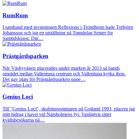
RumRum
I samband med invigningen Reflexions i Trondheim hade Torbjörn
Johansson och jag en utställning på Trøndelag Senter for
Samtidskunst. Där…
Prästgårdsparken
När Väsbyvägen placerades under marken år 2013 så bands
området mellan Vallentuna centrum och Vallentuna kyrka ihop.
Det gav plats för Prästgårdsparken uppe…
Genius Loci
Till "Genius Loci", skulptursommaren på Gotland 1993, placera jag
mitt bidrag i havet vid Närsholmens fyr. Vanligtvis sitter
kvällsbesökarna på…