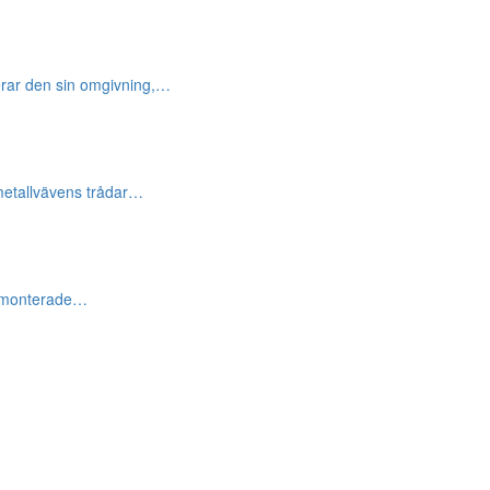
terar den sin omgivning,…
 metallvävens trådar…
re monterade…