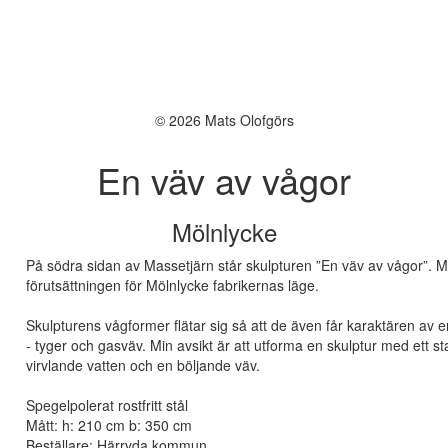
© 2026 Mats Olofgörs
En väv av vågor
Mölnlycke
På södra sidan av Massetjärn står skulpturen ”En väv av vågor”. M
förutsättningen för Mölnlycke fabrikernas läge.
Skulpturens vågformer flätar sig så att de även får karaktären av en
- tyger och gasväv. Min avsikt är att utforma en skulptur med ett 
virvlande vatten och en böljande väv.
Spegelpolerat rostfritt stål
Mått: h: 210 cm b: 350 cm
Beställare: Härryda kommun