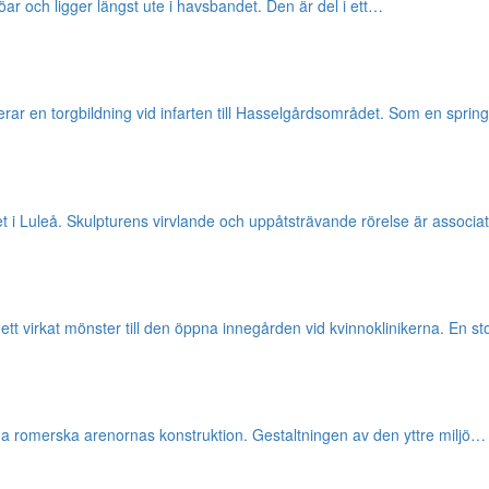
 och ligger längst ute i havsbandet. Den är del i ett…
verar en torgbildning vid infarten till Hasselgårdsområdet. Som en spr
et i Luleå. Skulpturens virvlande och uppåtsträvande rörelse är assoc
ett virkat mönster till den öppna innegården vid kvinnoklinikerna. En s
iga romerska arenornas konstruktion. Gestaltningen av den yttre miljö…