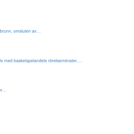
ingbrunn, omsluten av…
iativ med basketspelandets rörelsemönster.…
tor…