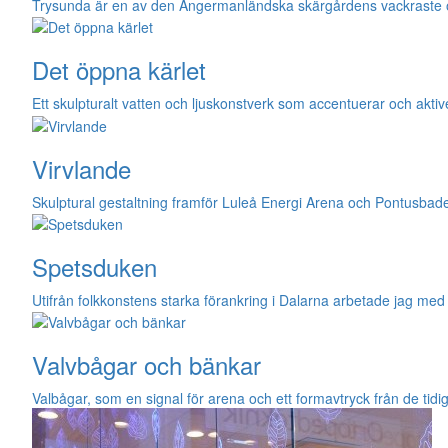
Trysunda är en av den Ångermanländska skärgårdens vackraste öar
Det öppna kärlet
Ett skulpturalt vatten och ljuskonstverk som accentuerar och akti
Virvlande
Skulptural gestaltning framför Luleå Energi Arena och Pontusbad
Spetsduken
Utifrån folkkonstens starka förankring i Dalarna arbetade jag med 
Valvbågar och bänkar
Valbågar, som en signal för arena och ett formavtryck från de tid