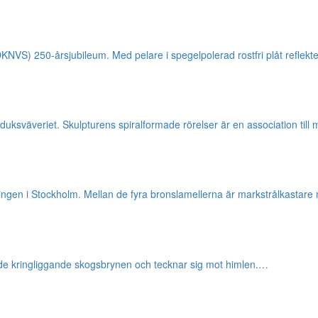
NVS) 250-årsjubileum. Med pelare i spegelpolerad rostfri plåt reflek
duksväveriet. Skulpturens spiralformade rörelser är en association till
ssingen i Stockholm. Mellan de fyra bronslamellerna är markstrålkasta
r de kringliggande skogsbrynen och tecknar sig mot himlen.…