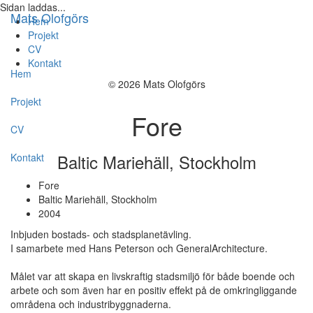
Sidan laddas...
Mats Olofgörs
Hem
Projekt
CV
Kontakt
Hem
© 2026 Mats Olofgörs
Projekt
Fore
CV
Baltic Mariehäll, Stockholm
Kontakt
Fore
Baltic Mariehäll, Stockholm
2004
Inbjuden bostads- och stadsplanetävling.
I samarbete med Hans Peterson och GeneralArchitecture.
Målet var att skapa en livskraftig stadsmiljö för både boende och
arbete och som även har en positiv effekt på de omkringliggande
områdena och industribyggnaderna.